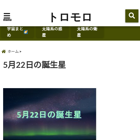
トロモロ
menu
宇宙まと
太陽系の惑
太陽系の衛
め
星
星
ホーム
5月22日の誕生星