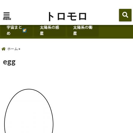
トロモロ
menu
宇宙まと
太陽系の惑
太陽系の衛
め
星
星
ホーム
egg