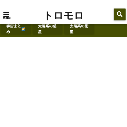
トロモロ
menu
宇宙まと
太陽系の惑
太陽系の衛
め
星
星