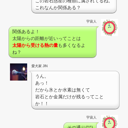
この岩石惑星の種類に属されてるね。
これなんか関係ある？
宇宙人
関係あるよ！
太陽からの距離が近いってことは
太陽から受ける熱の量
も多くなるよ
ね？
愛犬家 JIN
うん。
あっ！
だから氷とか水素は無くて
岩石とか金属だけが残るってこと
か！！
宇宙人
その通り(^^)