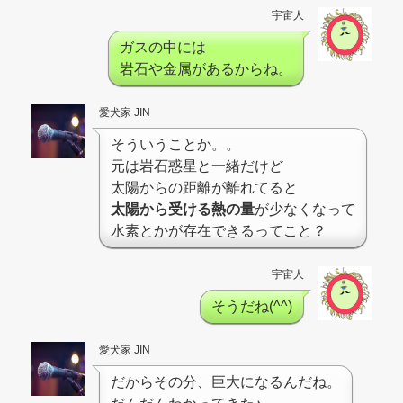
宇宙人
ガスの中には
岩石や金属があるからね。
愛犬家 JIN
そういうことか。。
元は岩石惑星と一緒だけど
太陽からの距離が離れてると
太陽から受ける熱の量
が少なくなって
水素とかが存在できるってこと？
宇宙人
そうだね(^^)
愛犬家 JIN
だからその分、巨大になるんだね。