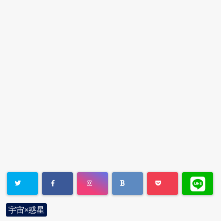
宇宙×惑星