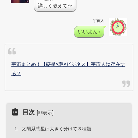
詳しく教えて☆
宇宙人
いいよん♪
宇宙まとめ！【惑星×謎×ビジネス】宇宙人は存在す
る？
目次
[
]
非表示
1.
太陽系惑星は大きく分けて３種類