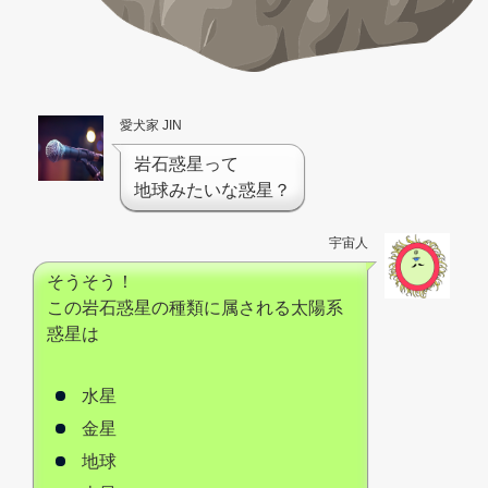
愛犬家 JIN
岩石惑星って
地球みたいな惑星？
宇宙人
そうそう！
この岩石惑星の種類に属される太陽系
惑星は
水星
金星
地球