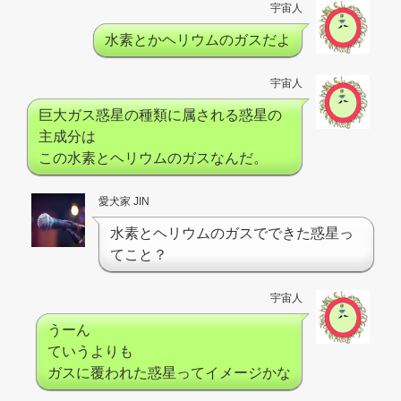
宇宙人
水素とかヘリウムのガスだよ
宇宙人
巨大ガス惑星の種類に属される惑星の
主成分は
この水素とヘリウムのガスなんだ。
愛犬家 JIN
水素とヘリウムのガスでできた惑星っ
てこと？
宇宙人
うーん
ていうよりも
ガスに覆われた惑星ってイメージかな