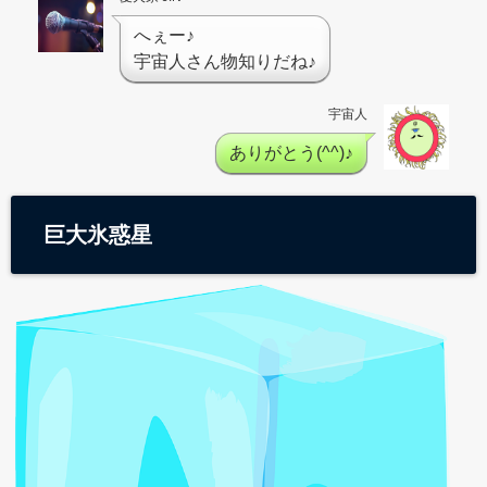
へぇー♪
宇宙人さん物知りだね♪
宇宙人
ありがとう(^^)♪
巨大氷惑星