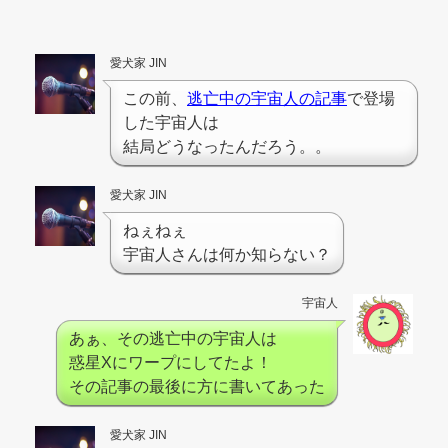
愛犬家 JIN
この前、
逃亡中の宇宙人の記事
で登場
した宇宙人は
結局どうなったんだろう。。
愛犬家 JIN
ねぇねぇ
宇宙人さんは何か知らない？
宇宙人
あぁ、その逃亡中の宇宙人は
惑星Xにワープにしてたよ！
その記事の最後に方に書いてあった
愛犬家 JIN