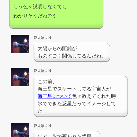
もう色々説明しなくても
わかりそうだね(^^)
愛犬家 JIN
太陽からの距離が
ものすごく関係してるんだね。
愛犬家 JIN
この前、
海王星でスケートしてる宇宙人が
海王星について
色々教えてくれた時
氷でできた惑星だってイメージして
た。
愛犬家 JIN
けど、氷で覆われた惑星