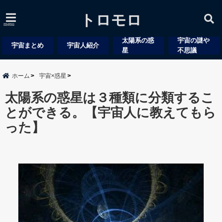
トロモロ
menu
太陽系の惑
宇宙の謎や
宇宙まとめ
宇宙人紹介
星
不思議
ホーム
宇宙×惑星
太陽系の惑星は３種類に分類するこ
とができる。【宇宙人に教えてもら
った】