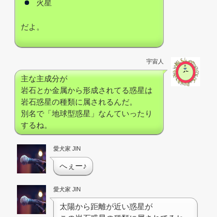
火星
だよ。
宇宙人
主な主成分が
岩石とか金属から形成されてる惑星は
岩石惑星の種類に属されるんだ。
別名で「地球型惑星」なんていったり
するね。
愛犬家 JIN
へぇー♪
愛犬家 JIN
太陽から距離が近い惑星が