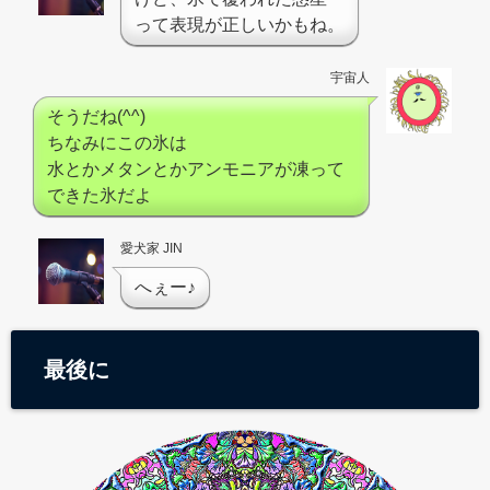
って表現が正しいかもね。
宇宙人
そうだね(^^)
ちなみにこの氷は
水とかメタンとかアンモニアが凍って
できた氷だよ
愛犬家 JIN
へぇー♪
最後に