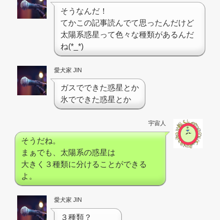
そうなんだ！
てかこの記事読んでて思ったんだけど
太陽系惑星って色々な種類があるんだ
ね(*_*)
愛犬家 JIN
ガスでできた惑星とか
氷でできた惑星とか
宇宙人
そうだね。
まぁでも、太陽系の惑星は
大きく３種類に分けることができる
よ。
愛犬家 JIN
３種類？