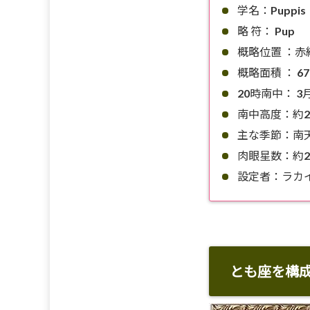
学名：Puppis
略 符： Pup
概略位置 ：赤経・
概略面積 ： 6
20時南中： 3
南中高度：約2
主な季節：南
肉眼星数：約2
設定者：ラカ
とも座を構