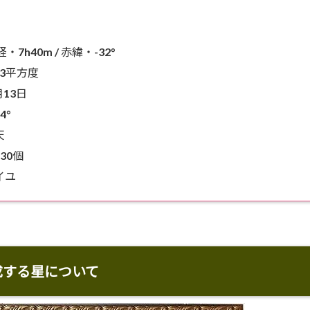
7h40m / 赤緯・-32°
73平方度
月13日
4°
天
30個
イユ
成する星について