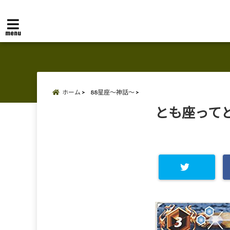
menu
ホーム
88星座～神話～
とも座って