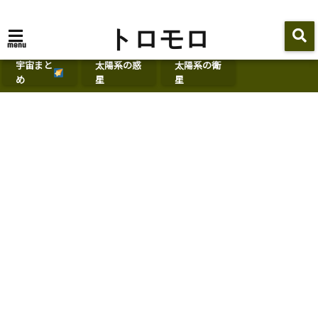
トロモロ
menu
宇宙まと
太陽系の惑
太陽系の衛
め
星
星