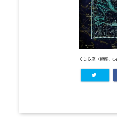
くじら座（鯨座、Ce