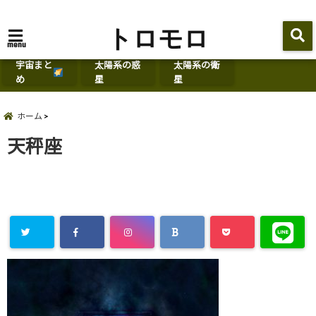
トロモロ
menu
宇宙まと
太陽系の惑
太陽系の衛
め
星
星
ホーム
天秤座