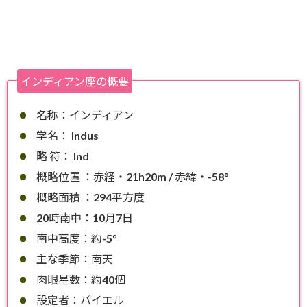
インディアン座の概要
名称：インディアン
学名： Indus
略 符： Ind
概略位置 ：赤経・21h20m / 赤緯・-58°
概略面積 ：294平方度
20時南中：10月7日
南中高度：約-5°
主な季節：南天
肉眼星数：約40個
設定者：バイエル