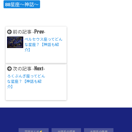
88星座～神話～
Prev
前の記事 -
-
ペルセウス座ってどん
な星座？【神話も紹
介】
Next
次の記事 -
-
ろくぶんぎ座ってどん
な星座？【神話も紹
介】
宇宙まとめ
太陽系の惑星
太陽系の衛星