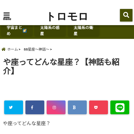
トロモロ
menu
宇宙まと
太陽系の惑
太陽系の衛
め
星
星
ホーム
88星座～神話～
や座ってどんな星座？【神話も紹
介】
や座ってどんな星座？